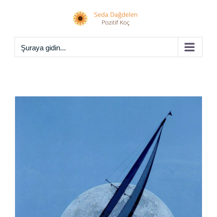
Skip
to
content
Şuraya gidin...